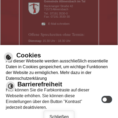
Gemeinde Allmersbach im Tal
Backnanger Straße 42
71573 Allmersbach
Tel.: 07191 3530-0
Fax: 07191 3530-30
E-Mail schreiben
Offene Sprechzeiten ohne Termin:
Dienstag:
15.30 Uhr - 18.30 Uhr
Donnerstag:
8.30 Uhr - 11.30 Uhr
Telefonische Erreichbarkeit und mit
Cookies
Termin:
Auf dieser Webseite werden ausschließlich essentielle
Mo - Mi:
8.30 Uhr – 11.30 Uhr
Daten in Cookies gespeichert, um wichtige Funktionen
Do:
14.00 Uhr – 16.30 Uhr
der Website zu ermöglichen. Mehr dazu in der
Fr:
8.30 Uhr – 11.30 Uhr
Datenschutzerklärung
Barrierefreiheit
Hier können Sie die Farbkontraste auf dieser
Webseite erhöhen. Sie können diese
Einstellungen über den Button "Kontrast"
jederzeit deaktivieren.
Schließen