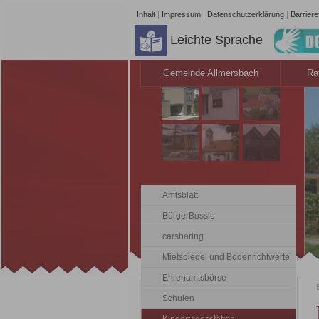
Inhalt
|
Impressum
|
Datenschutzerklärung
|
Barrieref
Leichte Sprache
Gemeinde Allmersbach
Ra
Amtsblatt
BürgerBussle
carsharing
Mietspiegel und Bodenrichtwerte
Ehrenamtsbörse
Schulen