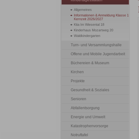
Kindertagesstätten
Allgemeines
Informationen & Anmeldung Klasse 1
Kernzeit 2026/2027
Kita Im Wiesental 18
Kinderhaus Mozartweg 20
Waldkindergarten
Turn- und Versammlungshalle
Offene und Mobile Jugendarbeit
Büchereien & Museum
Kirchen
Projekte
Gesundheit & Soziales
Senioren
Abfallentsorgung
Energie und Umwelt
Katastrophenvorsorge
Notruftafel