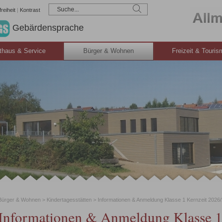
reiheit
|
Kontrast
Gebärdensprache
thaus & Service
Bürger & Wohnen
Freizeit & Touri
Bürger & Wohnen
>
Kindertagesstätten
>
Informationen & Anmeldung Klasse 1 Kernzeit 2026
Informationen & Anmeldung Klasse 