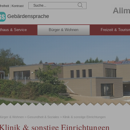
reiheit
|
Kontrast
Gebärdensprache
thaus & Service
Bürger & Wohnen
Freizeit & Touri
Bürger & Wohnen
>
Gesundheit & Soziales
>
Klinik & sonstige Einrichtungen
Klinik & sonstige Einrichtungen