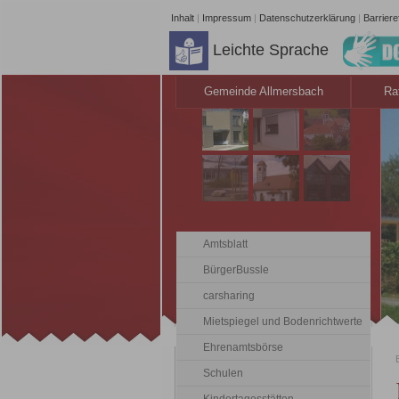
Inhalt
|
Impressum
|
Datenschutzerklärung
|
Barrieref
Leichte Sprache
Gemeinde Allmersbach
Ra
Amtsblatt
BürgerBussle
carsharing
Mietspiegel und Bodenrichtwerte
Ehrenamtsbörse
Schulen