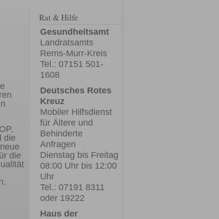
Rat & Hilfe
Gesundheitsamt
Landratsamts
Rems-Murr-Kreis
Tel.: 07151 501-
1608
ne
Deutsches Rotes
ren
Kreuz
en
Mobiler Hilfsdienst
für Ältere und
-OP,
Behinderte
l die
Anfragen
 neue
Dienstag bis Freitag
ür die
ualität
08:00 Uhr bis 12:00
Uhr
n.
Tel.: 07191 8311
oder 19222
Haus der