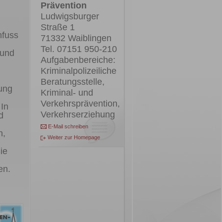
Prävention
Ludwigsburger
Straße 1
nfuss
71332 Waiblingen
Tel. 07151 950-210
 und
Aufgabenbereiche:
Kriminalpolizeiliche
Beratungsstelle,
lung
Kriminal- und
Verkehrsprävention,
 In
Verkehrserziehung
d
E-Mail schreiben
n,
Weiter zur Homepage
ie
en.