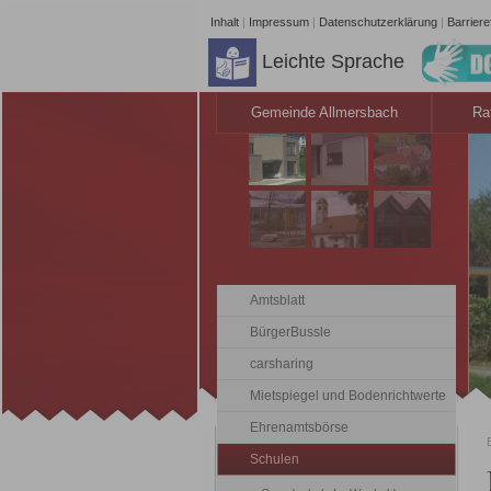
Inhalt
|
Impressum
|
Datenschutzerklärung
|
Barrieref
Leichte Sprache
Gemeinde Allmersbach
Ra
Amtsblatt
BürgerBussle
carsharing
Mietspiegel und Bodenrichtwerte
Ehrenamtsbörse
Schulen