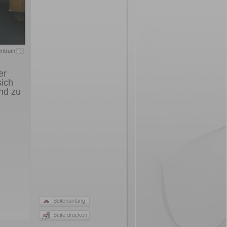
entrum
er
sich
nd zu
Seitenanfang
Seite drucken