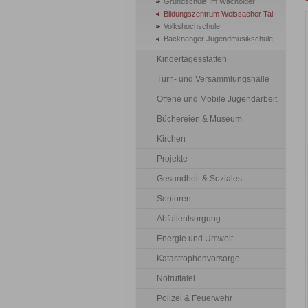
Grundschule Im Wacholder
Bildungszentrum Weissacher Tal
Volkshochschule
Backnanger Jugendmusikschule
Kindertagesstätten
Turn- und Versammlungshalle
Offene und Mobile Jugendarbeit
Büchereien & Museum
Kirchen
Projekte
Gesundheit & Soziales
Senioren
Abfallentsorgung
Energie und Umwelt
Katastrophenvorsorge
Notruftafel
Polizei & Feuerwehr