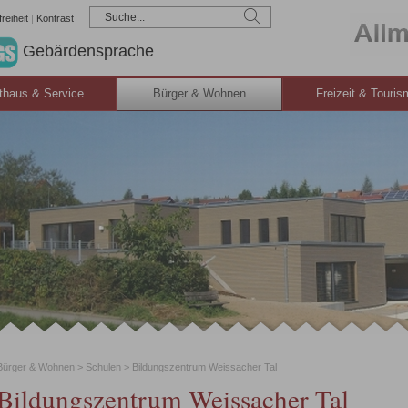
reiheit
|
Kontrast
Gebärdensprache
thaus & Service
Bürger & Wohnen
Freizeit & Touri
Bürger & Wohnen
>
Schulen
>
Bildungszentrum Weissacher Tal
Bildungszentrum Weissacher Tal