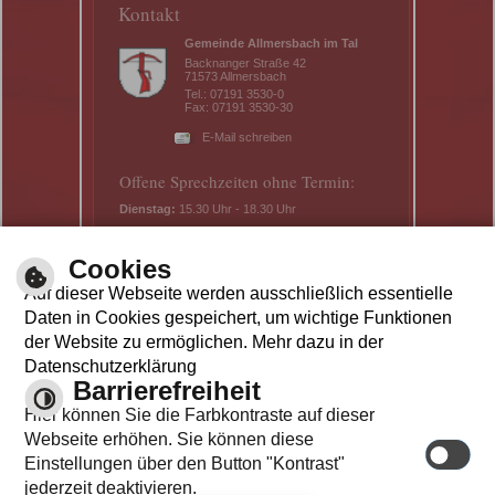
Kontakt
Gemeinde Allmersbach im Tal
Backnanger Straße 42
71573 Allmersbach
Tel.: 07191 3530-0
Fax: 07191 3530-30
E-Mail schreiben
Offene Sprechzeiten ohne Termin:
Dienstag:
15.30 Uhr - 18.30 Uhr
Donnerstag:
8.30 Uhr - 11.30 Uhr
Telefonische Erreichbarkeit und mit
Cookies
Termin:
Auf dieser Webseite werden ausschließlich essentielle
Mo - Mi:
8.30 Uhr – 11.30 Uhr
Daten in Cookies gespeichert, um wichtige Funktionen
Do:
14.00 Uhr – 16.30 Uhr
der Website zu ermöglichen. Mehr dazu in der
Fr:
8.30 Uhr – 11.30 Uhr
Datenschutzerklärung
Barrierefreiheit
Hier können Sie die Farbkontraste auf dieser
Webseite erhöhen. Sie können diese
Einstellungen über den Button "Kontrast"
jederzeit deaktivieren.