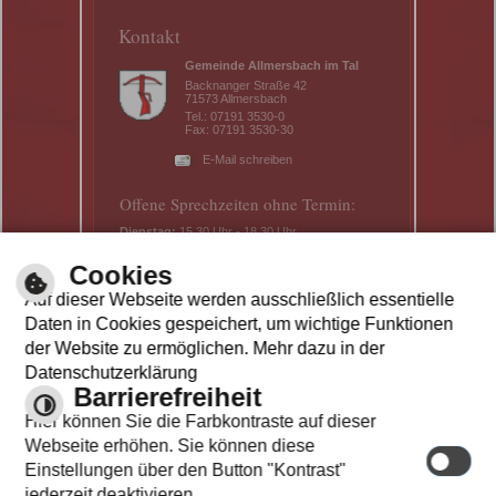
Kontakt
Gemeinde Allmersbach im Tal
Backnanger Straße 42
71573 Allmersbach
Tel.: 07191 3530-0
Fax: 07191 3530-30
E-Mail schreiben
Offene Sprechzeiten ohne Termin:
Dienstag:
15.30 Uhr - 18.30 Uhr
Donnerstag:
8.30 Uhr - 11.30 Uhr
Cookies
Telefonische Erreichbarkeit und mit
Termin:
Auf dieser Webseite werden ausschließlich essentielle
Daten in Cookies gespeichert, um wichtige Funktionen
Mo - Mi:
8.30 Uhr – 11.30 Uhr
der Website zu ermöglichen. Mehr dazu in der
Do:
14.00 Uhr – 16.30 Uhr
Datenschutzerklärung
Fr:
8.30 Uhr – 11.30 Uhr
Barrierefreiheit
Hier können Sie die Farbkontraste auf dieser
Webseite erhöhen. Sie können diese
Einstellungen über den Button "Kontrast"
jederzeit deaktivieren.